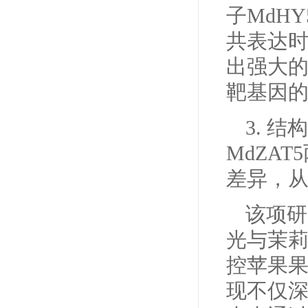
子MdH
共表达
出强大的
靶基因
3. 
MdZA
差异，
该项研
光与茉
控苹果
现不仅