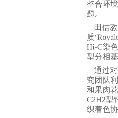
整合环
题。
田佶教
质‘Roy
Hi-C染
型分相
通过对
究团队
和果肉
C2H2
织着色