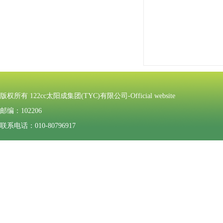
版权所有 122cc太阳成集团(TYC)有限公司-Official website
邮编：102206
联系电话：010-80796917